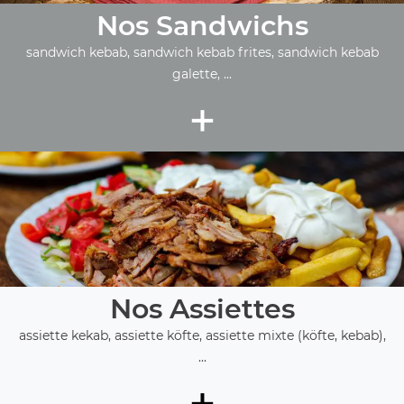
Nos Sandwichs
sandwich kebab, sandwich kebab frites, sandwich kebab
galette, ...
+
Nos Assiettes
assiette kekab, assiette köfte, assiette mixte (köfte, kebab),
...
+