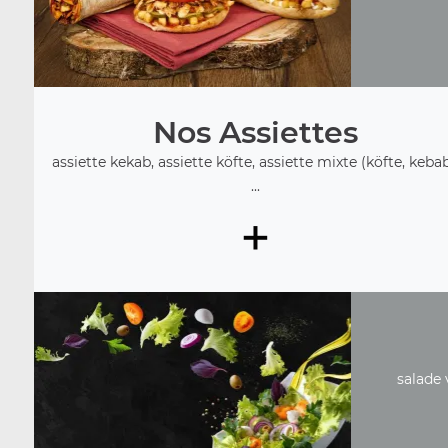
Nos Assiettes
assiette kekab, assiette köfte, assiette mixte (köfte, kebab
...
+
salade 