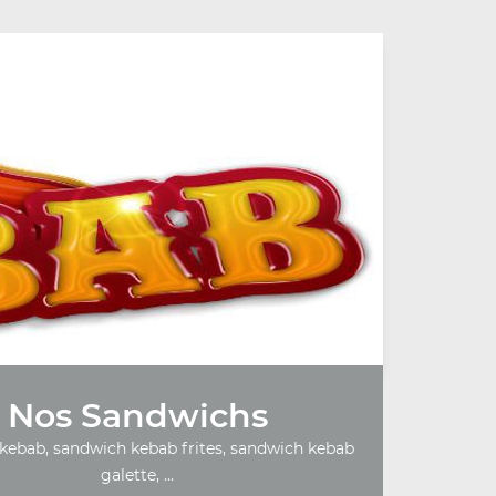
Nos Sandwichs
kebab, sandwich kebab frites, sandwich kebab
galette, ...