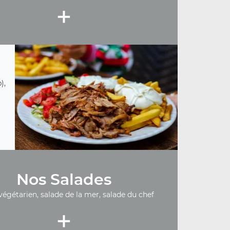
+
),
Nos Salades
végétarien, salade de la mer, salade du chef
+